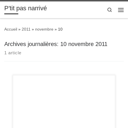
P'tit pas narrivé
Passer au contenu
Search
Me
Accueil
»
2011
»
novembre
»
10
Archives journalières:
10 novembre 2011
1 article