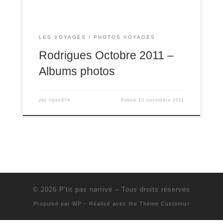
LES VOYAGES
PHOTOS VOYAGES
Rodrigues Octobre 2011 –
Albums photos
par
tipas974
Publié
10 novembre 2011
© 2026
P'tit pas narrivé
– Tous droits réservés
Propulsé par
WP
– Réalisé avec the
Thème Customizr