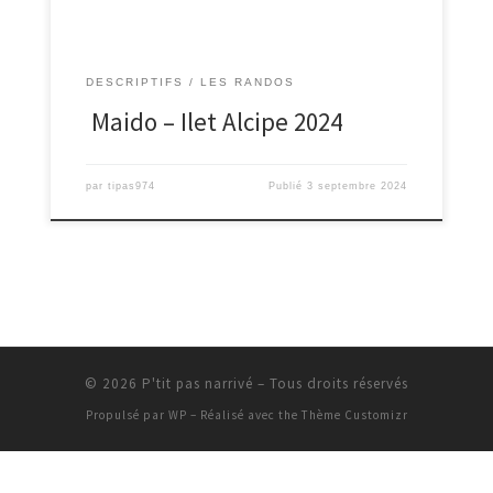
DESCRIPTIFS
LES RANDOS
Maido – Ilet Alcipe 2024
par
tipas974
Publié
3 septembre 2024
© 2026
P'tit pas narrivé
– Tous droits réservés
Propulsé par
WP
– Réalisé avec the
Thème Customizr