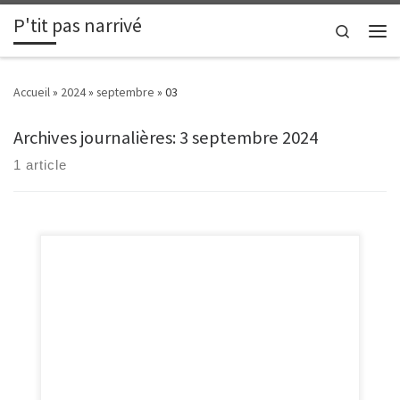
P'tit pas narrivé
Passer au contenu
Search
Men
Accueil
»
2024
»
septembre
»
03
Archives journalières:
3 septembre 2024
1 article
Maido - Ilet Alcipe, le samedi 21 septembre 2024