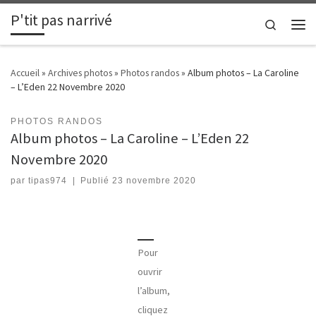
P'tit pas narrivé
Passer au contenu
Search
Men
Accueil
»
Archives photos
»
Photos randos
»
Album photos – La Caroline
– L’Eden 22 Novembre 2020
PHOTOS RANDOS
Album photos – La Caroline – L’Eden 22
Novembre 2020
par
tipas974
|
Publié
23 novembre 2020
Pour
ouvrir
l’album,
cliquez