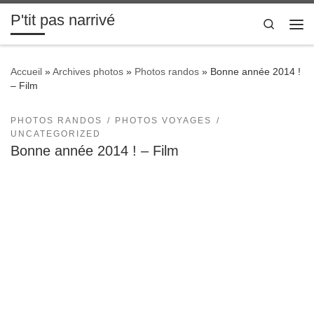
P'tit pas narrivé
Passer au contenu
Search
Me
Accueil
»
Archives photos
»
Photos randos
»
Bonne année 2014 !
– Film
PHOTOS RANDOS
PHOTOS VOYAGES
UNCATEGORIZED
Bonne année 2014 ! – Film