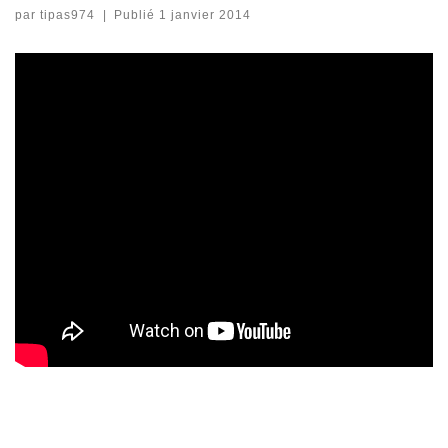
par
tipas974
|
Publié
1 janvier 2014