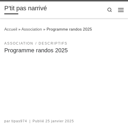
P'tit pas narrivé
Passer au contenu
Search
Me
Accueil
»
Association
»
Programme randos 2025
ASSOCIATION
DESCRIPTIFS
Programme randos 2025
par
tipas974
|
Publié
25 janvier 2025