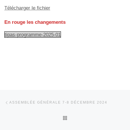
Télécharger le fichier
En rouge les changements
tipas-programme-2025-01
Parcourir les articles
Article précédent
ASSEMBLÉE GÉNÉRALE 7-8 DÉCEMBRE 2024
RETOUR À LA LISTE DES
Ar