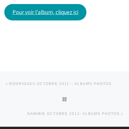
Pour voir l’album, cliquez ici
Parcourir les articles
Article précédent
RODRIGUES OCTOBRE 2011 – ALBUMS PHOTOS
RETOUR À LA LISTE DES
Ar
NAMIBIE OCTOBRE 2012- ALBUMS PHOTOS