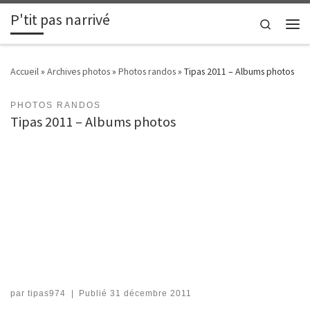
P'tit pas narrivé
Passer au contenu
Search
Men
Accueil
»
Archives photos
»
Photos randos
»
Tipas 2011 – Albums photos
PHOTOS RANDOS
Tipas 2011 – Albums photos
par
tipas974
|
Publié
31 décembre 2011