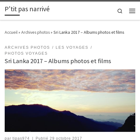
P'tit pas narrivé
Passer au contenu
Search
Men
Accueil
»
Archives photos
»
Sri Lanka 2017 – Albums photos et films
ARCHIVES PHOTOS
LES VOYAGES
PHOTOS VOYAGES
Sri Lanka 2017 – Albums photos et films
par
tipas974
|
Publié
29 octobre 2017