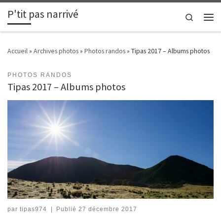
P'tit pas narrivé
Passer au contenu
Search
Men
Accueil
»
Archives photos
»
Photos randos
»
Tipas 2017 – Albums photos
PHOTOS RANDOS
Tipas 2017 – Albums photos
par
tipas974
|
Publié
27 décembre 2017