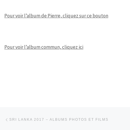
Pour voir l’album de Pierre, cliquez sur ce bouton
Pour voir l’album commun, cliquez ici
Parcourir les articles
Article précédent
SRI LANKA 2017 – ALBUMS PHOTOS ET FILMS